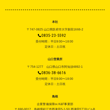
本社
〒747-0825 山口県防府市大字新田1666-2
0835-23-5592
受付時間：平⽇9:00〜18:00
定休⽇：⼟⽇祝
山口営業所
〒754-1277 山口県山口市阿知須4892-1
0836-38-6616
受付時間：平⽇9:00〜18:00
定休⽇：⼟⽇祝
島根
企業警備保障㈱ K&F事業部
〒690-0017 島根県松江市西津田5-1-50 西津田5丁目ビルB