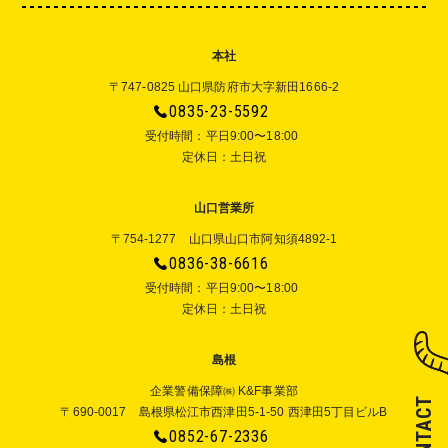
本社
〒747-0825 山口県防府市大字新田1666-2
0835-23-5592
受付時間：平⽇9:00〜18:00
定休⽇：⼟⽇祝
山口営業所
〒754-1277 山口県山口市阿知須4892-1
0836-38-6616
受付時間：平⽇9:00〜18:00
定休⽇：⼟⽇祝
島根
企業警備保障㈱ K&F事業部
CONTACT
〒690-0017 島根県松江市西津田5-1-50 西津田5丁目ビルB
0852-67-2336